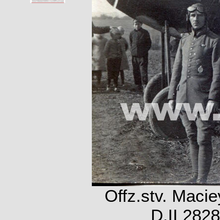
Offz.stv. Maci
D.II 282