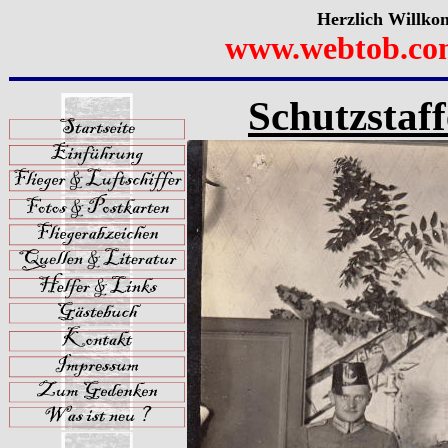
Herzlich Willko
www.webtob.co
Schutzstaff