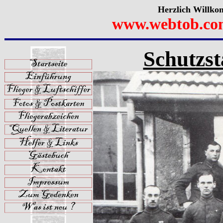
Herzlich Willko
www.webtob.co
Schutzst