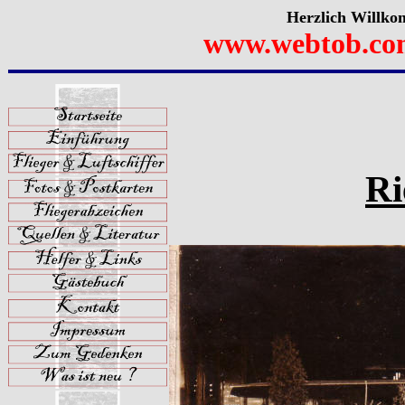
Herzlich Willko
www.webtob.co
Ri