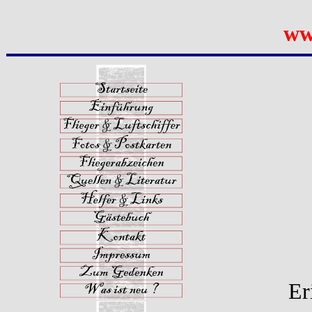
ww
Er