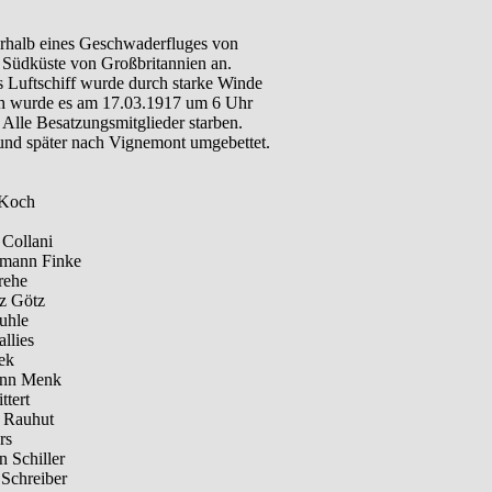
erhalb eines Geschwaderfluges von
e Südküste von Großbritannien an.
Luftschiff wurde durch starke Winde
ch wurde es am 17.03.1917 um 6 Uhr
lle Besatzungsmitglieder starben.
und später nach Vignemont umgebettet.
 Koch
 Collani
rmann Finke
rehe
z Götz
uhle
llies
ek
ann Menk
ttert
 Rauhut
rs
 Schiller
Schreiber