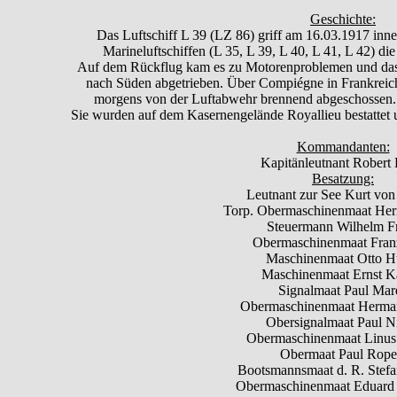
Geschichte:
Das Luftschiff L 39 (LZ 86) griff am 16.03.1917 inn
Marineluftschiffen (L 35, L 39, L 40, L 41, L 42) di
Auf dem Rückflug kam es zu Motorenproblemen und das 
nach Süden abgetrieben. Über Compiégne in Frankrei
morgens von der Luftabwehr brennend abgeschossen. A
Sie wurden auf dem Kasernengelände Royallieu bestattet 
Kommandanten:
Kapitänleutnant Robert
Besatzung:
Leutnant zur See Kurt von
Torp. Obermaschinenmaat He
Steuermann Wilhelm F
Obermaschinenmaat Fran
Maschinenmaat Otto H
Maschinenmaat Ernst Ka
Signalmaat Paul Mar
Obermaschinenmaat Herm
Obersignalmaat Paul Ni
Obermaschinenmaat Linus
Obermaat Paul Rope
Bootsmannsmaat d. R. Stefan
Obermaschinenmaat Eduard 