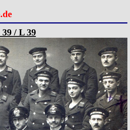
.de
 39 / L 39