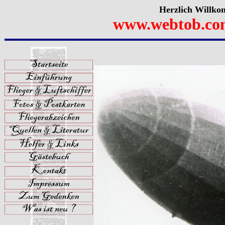
Herzlich Willko
www.webtob.co