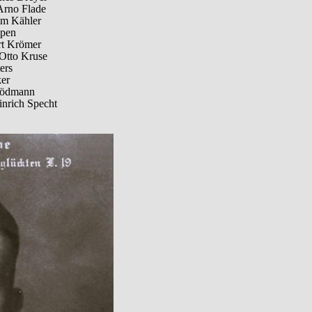
Arno Flade
lm Kähler
ppen
rt Krömer
Otto Kruse
ers
er
Rödmann
nrich Specht