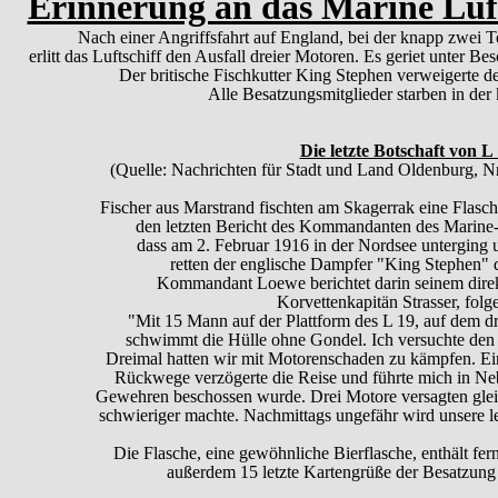
Erinnerung an das Marine Luft
Nach einer Angriffsfahrt auf England, bei der knapp zwe
erlitt das Luftschiff den Ausfall dreier Motoren. Es geriet unter Be
Der britische Fischkutter King Stephen verweigerte de
Alle Besatzungsmitglieder starben in der
Die letzte Botschaft von L
(Quelle: Nachrichten für Stadt und Land Oldenburg, Nr
Fischer aus Marstrand fischten am Skagerrak eine Flasche
den letzten Bericht des Kommandanten des Marine-Lu
dass am 2. Februar 1916 in der Nordsee
unterging 
retten der englische Dampfer "King Stephen" d
Kommandant Loewe berichtet darin seinem direk
Korvettenkapitän Strasser, folg
"Mit 15 Mann auf der Plattform des L 19, auf dem dr
schwimmt die Hülle ohne Gondel. Ich versuchte den le
Dreimal hatten wir mit Motorenschaden zu kämpfen. Ei
Rückwege verzögerte die Reise und führte mich in Ne
Gewehren beschossen wurde. Drei Motore versagten glei
schwieriger machte. Nachmittags ungefähr wird unsere l
Die Flasche, eine gewöhnliche Bierflasche, enthält fer
außerdem 15 letzte Kartengrüße der Besatzung