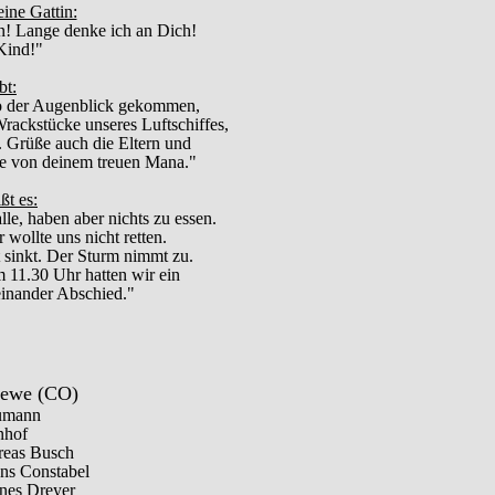
ine Gattin:
en! Lange denke ich an Dich!
 Kind!"
bt:
lso der Augenblick gekommen,
rackstücke unseres Luftschiffes,
n. Grüße auch die Eltern und
se von deinem treuen Mana."
ßt es:
le, haben aber nichts zu essen.
 wollte uns nicht retten.
sinkt. Der Sturm nimmt zu.
11.30 Uhr hatten wir ein
inander Abschied."
oewe (CO)
umann
nhof
reas Busch
ns Constabel
nes Dreyer