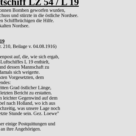
schiff LZ 54 / L 19
i Tonnen Bomben geworfen wurden,
schuss und stürzte in die östliche Nordsee.
n Schiffbrüchigen die Hilfe.
 kalten Nordsee.
 19
. 210, Beilage v. 04.08.1916)
npost auf, die, wie sich ergab,
ftschiffes L 19 enthielt,
und dessen Mannschaft zu
amals sich weigerte.
ten Vorgesetzten, dem
endes:
itten Grad östlicher Länge,
tzten Bericht zu erstatten.
n leichter Gegenwind auf dem
bel nach Holland, wo ich aus
chzeitig, was unsere Lage noch
etzte Stunde sein. Gez. Loewe"
ner einige Postquittungen und
 an ihre Angehörigen.