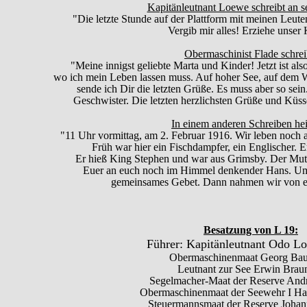
Kapitänleutnant Loewe schreibt an se
"Die letzte Stunde auf der Plattform mit meinen Leut
Vergib mir alles! Erziehe unser
Obermaschinist Flade schrei
"Meine innigst geliebte Marta und Kinder! Jetzt ist a
wo ich mein Leben lassen muss. Auf hoher See, auf dem W
sende ich Dir die letzten Grüße. Es muss aber so sei
Geschwister. Die letzten herzlichsten Grüße und Küs
In einem anderen Schreiben hei
"11 Uhr vormittag, am 2. Februar 1916. Wir leben noch al
Früh war hier ein Fischdampfer, ein Englischer. Er
Er hieß King Stephen und war aus Grimsby. Der Mut 
Euer an euch noch im Himmel denkender Hans. Um 
gemeinsames Gebet. Dann nahmen wir von e
Besatzung von L 19:
Führer: Kapitänleutnant Odo L
Obermaschinenmaat Georg Ba
Leutnant zur See Erwin Brau
Segelmacher-Maat der Reserve And
Obermaschinenmaat der Seewehr I Ha
Steuermannsmaat der Reserve Johan