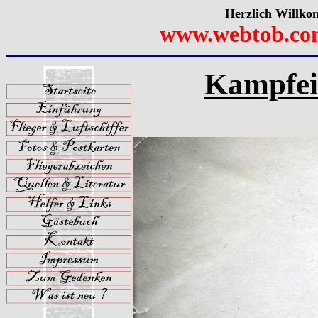
Herzlich Willko
www.webtob.co
Kampfein