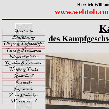
Herzlich Willko
www.webtob.co
Ka
des Kampfgeschw