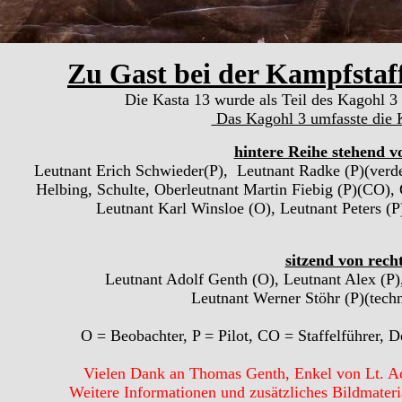
Zu Gast bei der Kampfstaff
Die Kasta 13 wurde als Teil des Kagohl 3 
Das Kagohl 3 umfasste die K
hintere Reihe stehend v
Leutnant Erich Schwieder(P), Leutnant Radke (P)(verdec
Helbing, Schulte, Oberleutnant Martin Fiebig (P)(CO),
Leutnant Karl Winsloe (O), Leutnant Peters (P
sitzend von recht
Leutnant Adolf Genth (O), Leutnant Alex (P)
Leutnant Werner Stöhr (P)(techn
O = Beobachter, P = Pilot, CO = Staffelführer, De
Vielen Dank an Thomas Genth, Enkel von Lt. Ado
Weitere Informationen und zusätzliches Bildmateri