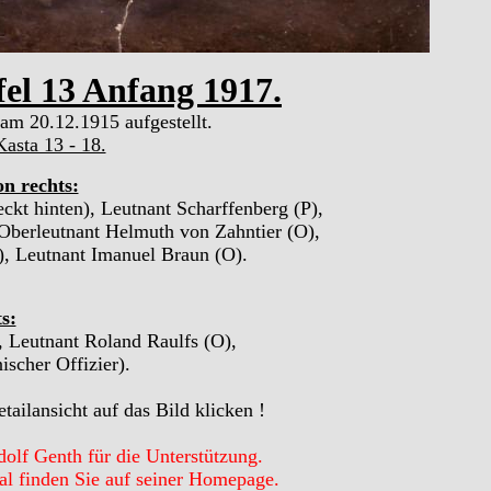
el 13 Anfang 1917.
am 20.12.1915 aufgestellt.
asta 13 - 18.
on rechts:
kt hinten), Leutnant Scharffenberg (P),
 Oberleutnant Helmuth von Zahntier (O),
), Leutnant Imanuel Braun (O).
s:
, Leutnant Roland Raulfs (O),
ischer Offizier).
tailansicht auf das Bild klicken !
lf Genth für die Unterstützung.
al finden Sie auf seiner Homepage.