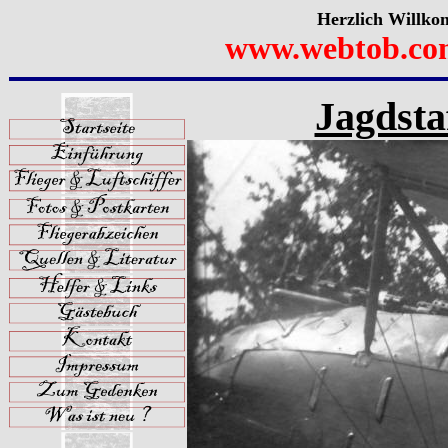
Herzlich Willko
www.webtob.co
Jagdstaf