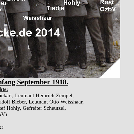
Anfang September 1918.
hts:
ickart, Leutnant Heinrich Zempel,
dolf Bieber, Leutnant Otto Weisshaar,
sef Hohly, Gefreiter Scheutzel,
bV)
er