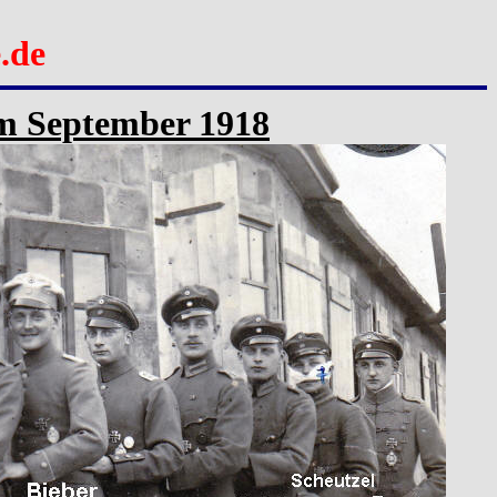
.de
m September 1918