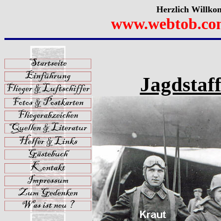
Herzlich Willko
www.webtob.co
Jagdstaff