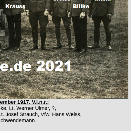
mber 1917. V.l.n.r.:
ke, Lt. Werner Ulmer, ?,
Lt. Josef Strauch, Vfw. Hans Weiss,
f Schwendemann.