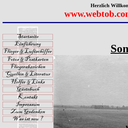
Herzlich Willko
www.webtob.co
Som