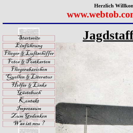
Herzlich Willko
www.webtob.co
Jagdstaff