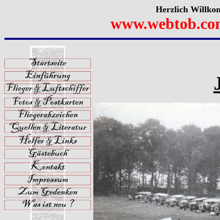
Herzlich Willko
www.webtob.co