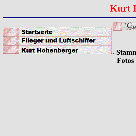
Kurt 
Stamm
-
- Foto