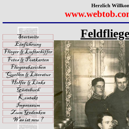
Herzlich Willko
www.webtob.co
Feldflieg