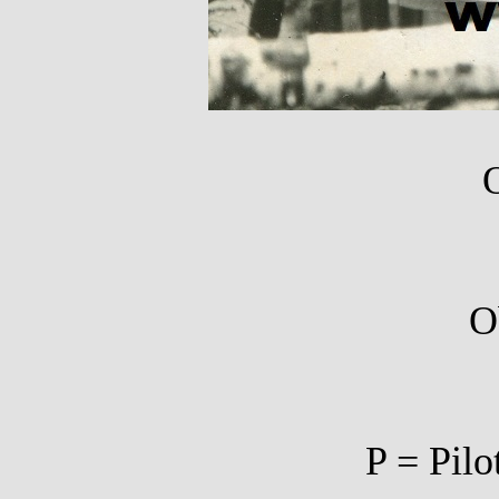
O
O
P = Pilo