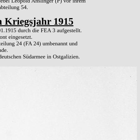
dwebel Leopold Anslinger (P) vor ihrem
abteilung 54.
m Kriegsjahr 1915
1.1915 durch die FEA 3 aufgestellt.
ont eingesetzt.
bteilung 24 (FA 24) umbenannt und
nde.
deutschen Südarmee in Ostgalizien.