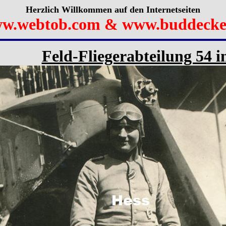
Herzlich Willkommen auf den Internetseiten
w.webtob.com & www.buddecke
Feld-Fliegerabteilung 54 