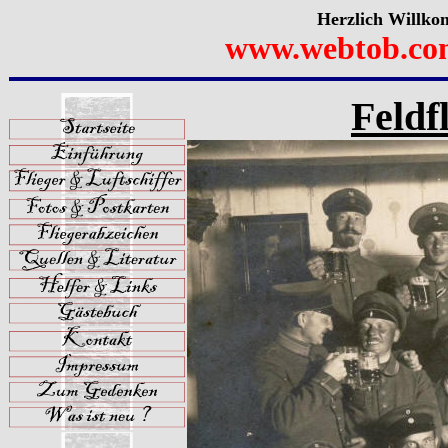
Herzlich Willko
www.webtob.co
Feldf