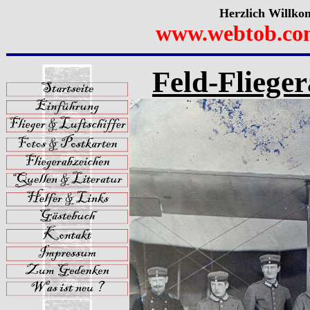
Herzlich Willko
www.webtob.co
Feld-Fliege