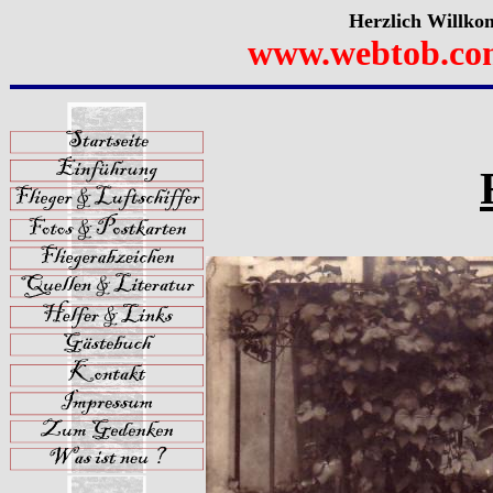
Herzlich Willko
www.webtob.co