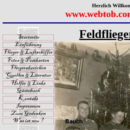
Herzlich Willko
www.webtob.co
Feldflieg