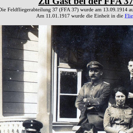
Zu Gast bei der FFA 37
Die Feldfliegerabteilung 37 (FFA 37) wurde am 13.09.1914 aus
Am 11.01.1917 wurde die Einheit in die
Fli