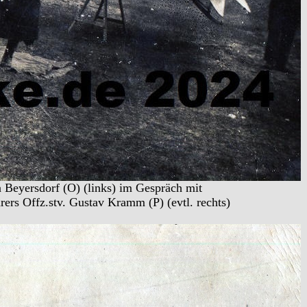
 Beyersdorf (O) (links) im Gespräch mit
ers Offz.stv. Gustav Kramm (P) (evtl. rechts)