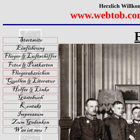
Herzlich Willko
www.webtob.co
F