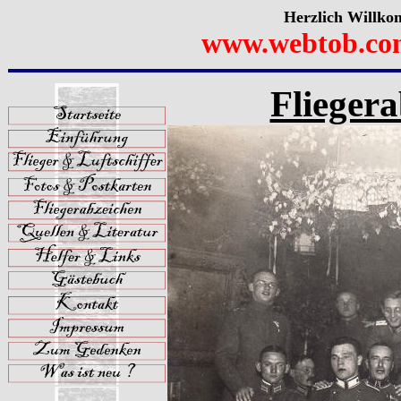
Herzlich Willko
www.webtob.co
Fliegera