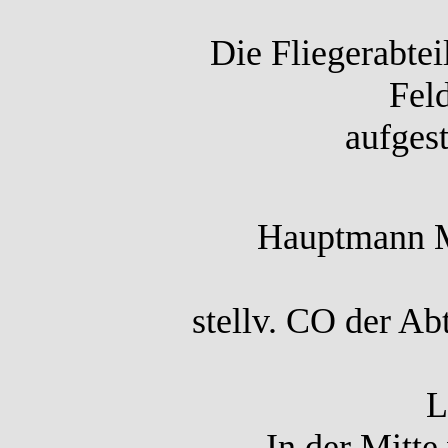
Die Fliegerabte
Fel
aufgest
Hauptmann M
stellv. CO der Ab
L
In der Mitte