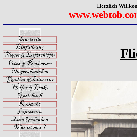
Herzlich Willko
www.webtob.co
Fli