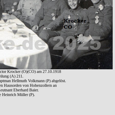
ctor Krocker (O)(CO) am 27.10.1918
eilung (A) 211.
ptman Hellmuth Volkmann (P) abgelöst.
chen Hausorden von Hohenzollern an
utnant Eberhard Baier.
e Heinrich Müller (P).