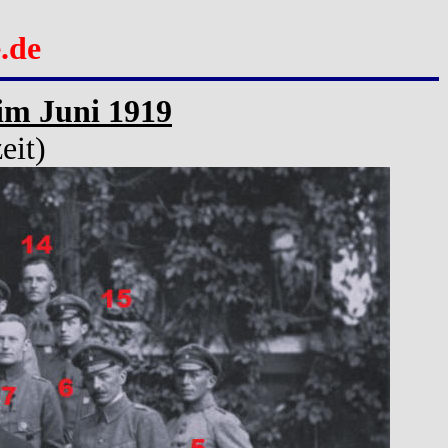
.de
 im Juni 1919
eit)