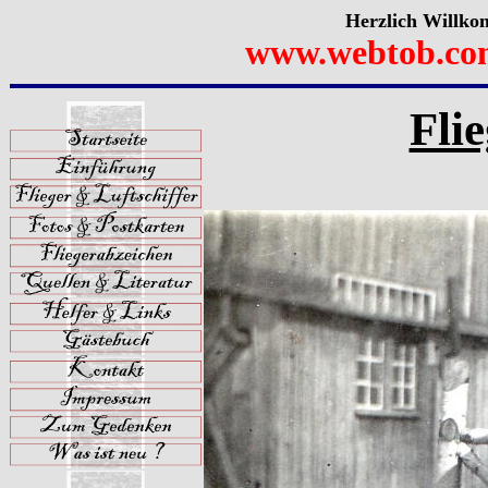
Herzlich Willko
www.webtob.co
Fli