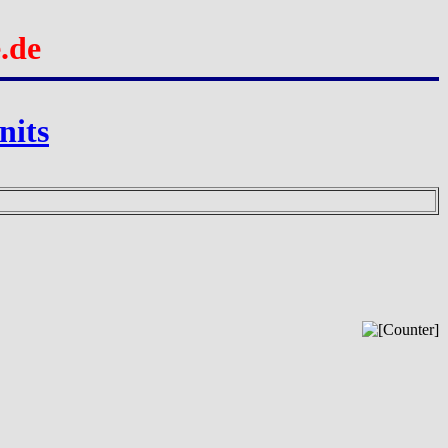
.de
nits