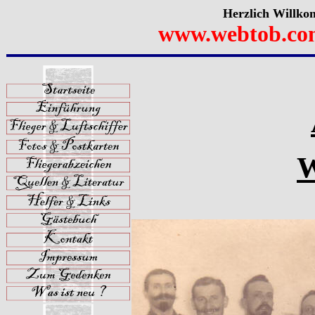
Herzlich Willko
www.webtob.co
W