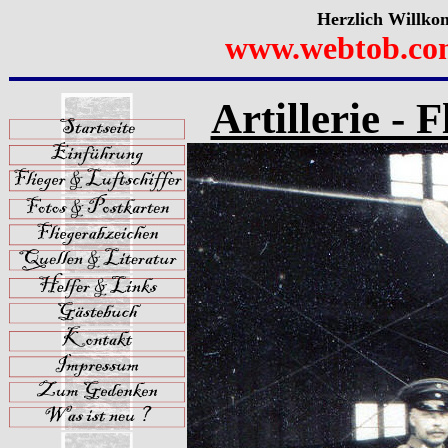
Herzlich Willko
www.webtob.co
Artillerie -